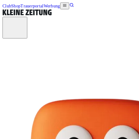
Club
Shop
Trauerportal
Werbung