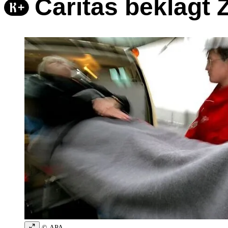
Caritas beklagt 
© APA