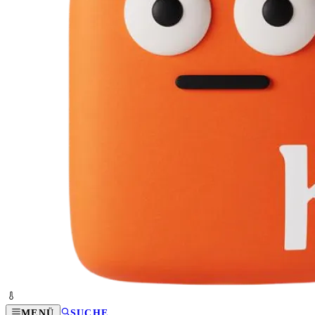
MENÜ
SUCHE