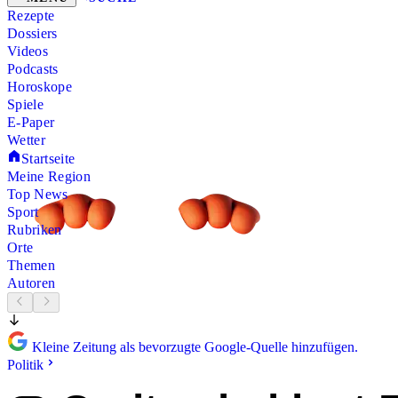
Rezepte
Dossiers
Videos
Podcasts
Horoskope
Spiele
E-Paper
Wetter
Startseite
Meine Region
Top News
Sport
Rubriken
Orte
Themen
Autoren
Kleine Zeitung als bevorzugte Google-Quelle hinzufügen.
Politik