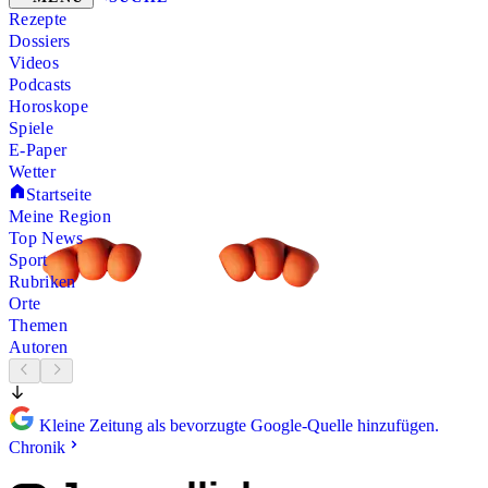
Rezepte
Dossiers
Videos
Podcasts
Horoskope
Spiele
E-Paper
Wetter
Startseite
Meine Region
Top News
Sport
Rubriken
Orte
Themen
Autoren
Kleine Zeitung als bevorzugte Google-Quelle hinzufügen.
Chronik