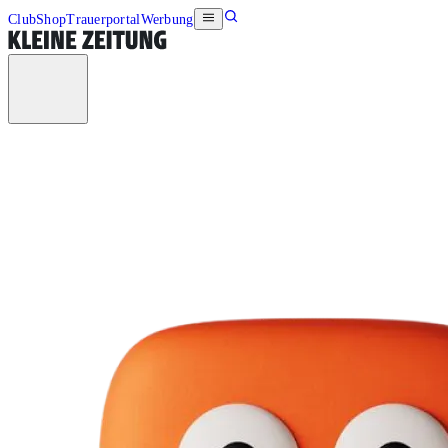
Club
Shop
Trauerportal
Werbung