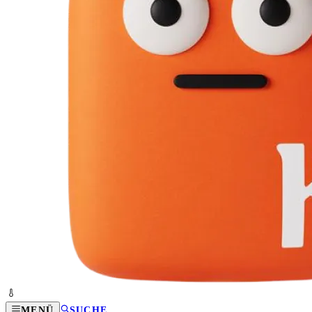
MENÜ
SUCHE