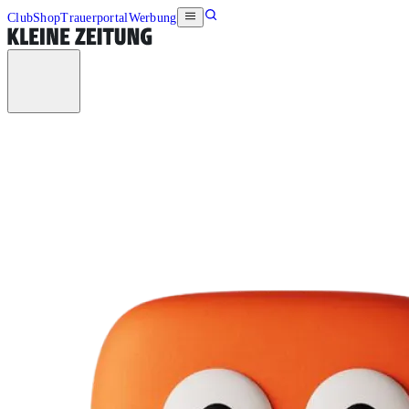
Club
Shop
Trauerportal
Werbung