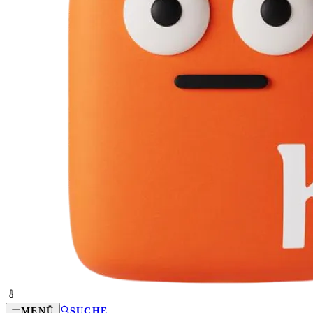
MENÜ
SUCHE