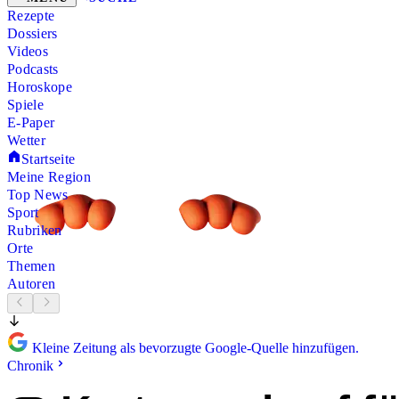
Rezepte
Dossiers
Videos
Podcasts
Horoskope
Spiele
E-Paper
Wetter
Startseite
Meine Region
Top News
Sport
Rubriken
Orte
Themen
Autoren
Kleine Zeitung als bevorzugte Google-Quelle hinzufügen.
Chronik