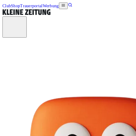
Club
Shop
Trauerportal
Werbung