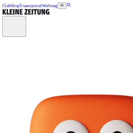
Club
Shop
Trauerportal
Werbung