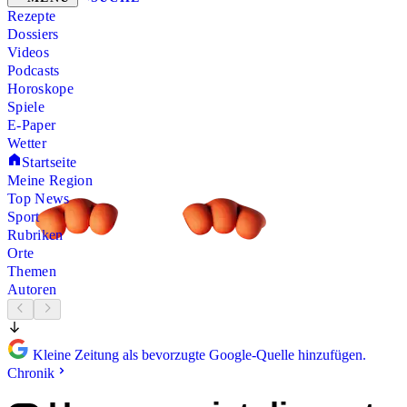
Rezepte
Dossiers
Videos
Podcasts
Horoskope
Spiele
E-Paper
Wetter
Startseite
Meine Region
Top News
Sport
Rubriken
Orte
Themen
Autoren
Kleine Zeitung als bevorzugte Google-Quelle hinzufügen.
Chronik