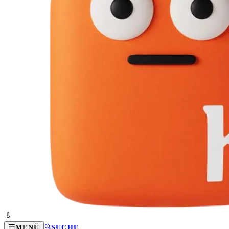
MENÜ
SUCHE