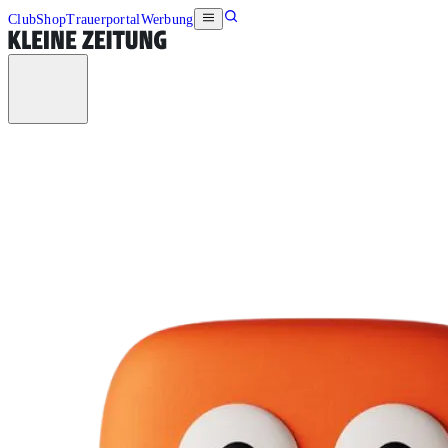
Club
Shop
Trauerportal
Werbung