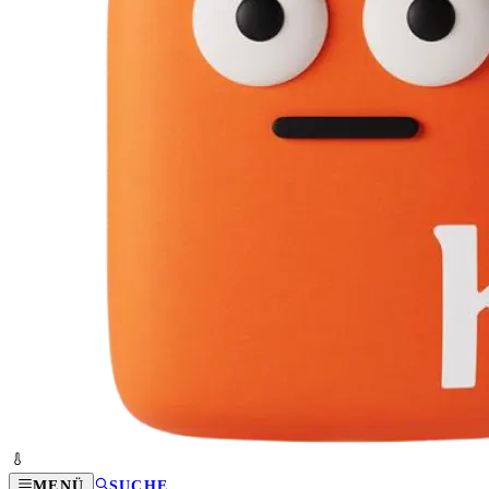
MENÜ
SUCHE