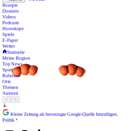
Rezepte
Dossiers
Videos
Podcasts
Horoskope
Spiele
E-Paper
Wetter
Startseite
Meine Region
Top News
Sport
Rubriken
Orte
Themen
Autoren
Kleine Zeitung als bevorzugte Google-Quelle hinzufügen.
Politik