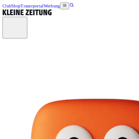
Club
Shop
Trauerportal
Werbung