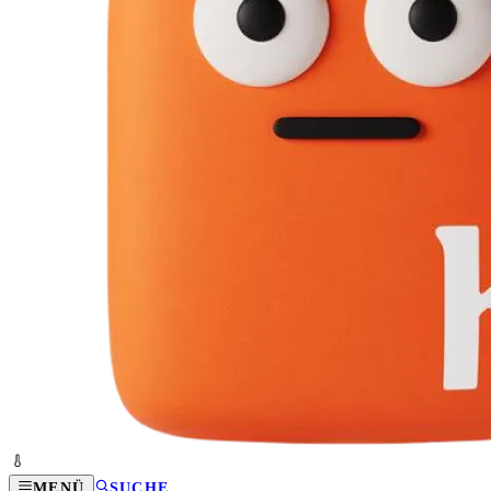
MENÜ
SUCHE