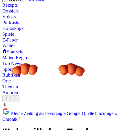
Rezepte
Dossiers
Videos
Podcasts
Horoskope
Spiele
E-Paper
Wetter
Startseite
Meine Region
Top News
Sport
Rubriken
Orte
Themen
Autoren
Kleine Zeitung als bevorzugte Google-Quelle hinzufügen.
Chronik