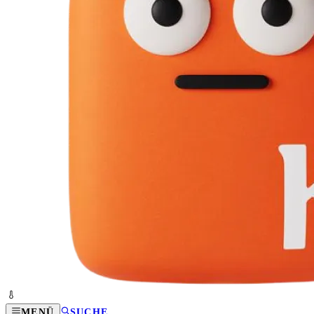
MENÜ
SUCHE