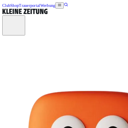
Club
Shop
Trauerportal
Werbung