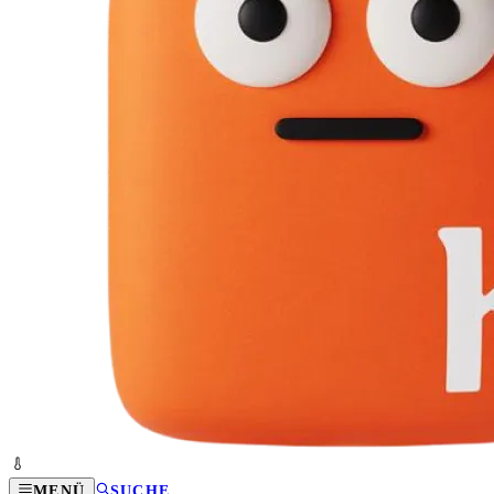
MENÜ
SUCHE