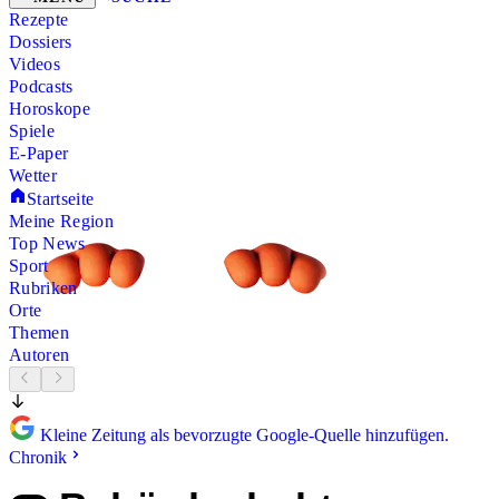
Rezepte
Dossiers
Videos
Podcasts
Horoskope
Spiele
E-Paper
Wetter
Startseite
Meine Region
Top News
Sport
Rubriken
Orte
Themen
Autoren
Kleine Zeitung als bevorzugte Google-Quelle hinzufügen.
Chronik