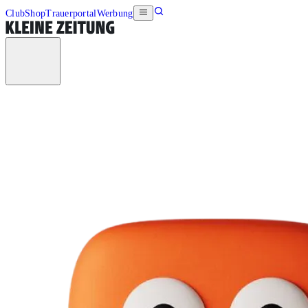
Club
Shop
Trauerportal
Werbung