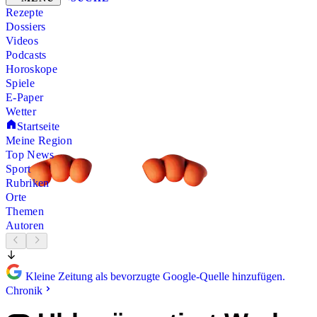
Rezepte
Dossiers
Videos
Podcasts
Horoskope
Spiele
E-Paper
Wetter
Startseite
Meine Region
Top News
Sport
Rubriken
Orte
Themen
Autoren
Kleine Zeitung als bevorzugte Google-Quelle hinzufügen.
Chronik