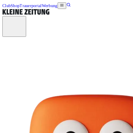
Club
Shop
Trauerportal
Werbung