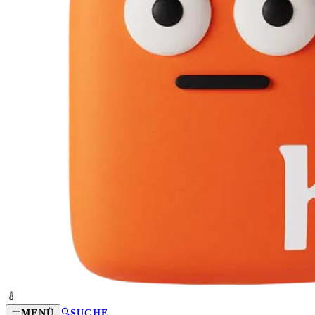
MENÜ
SUCHE