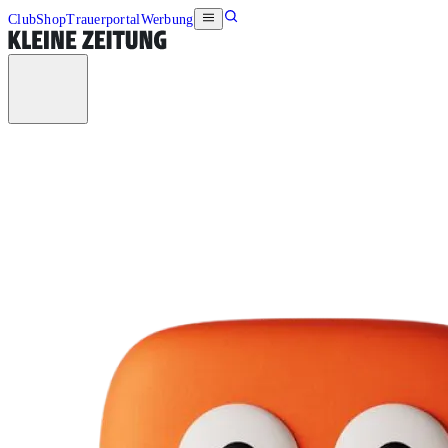
Club
Shop
Trauerportal
Werbung