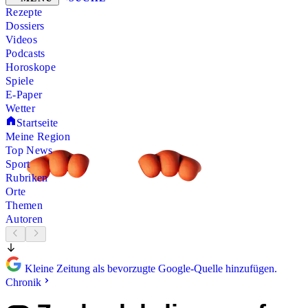
Rezepte
Dossiers
Videos
Podcasts
Horoskope
Spiele
E-Paper
Wetter
Startseite
Meine Region
Top News
Sport
Rubriken
Orte
Themen
Autoren
Kleine Zeitung als bevorzugte Google-Quelle hinzufügen.
Chronik