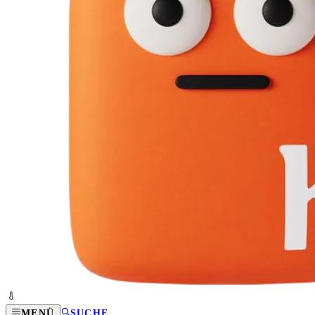
MENÜ
SUCHE