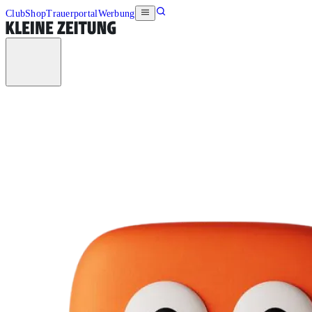
Club
Shop
Trauerportal
Werbung