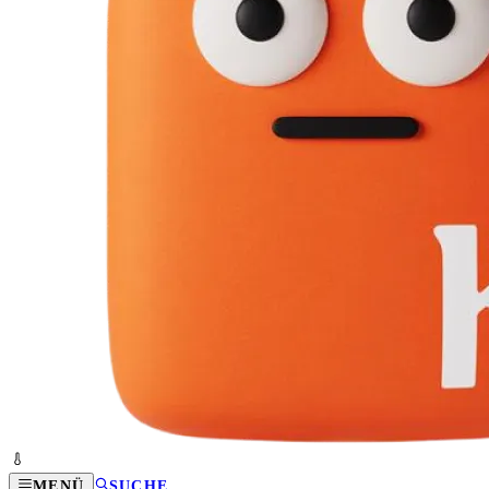
MENÜ
SUCHE