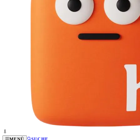
MENÜ
SUCHE