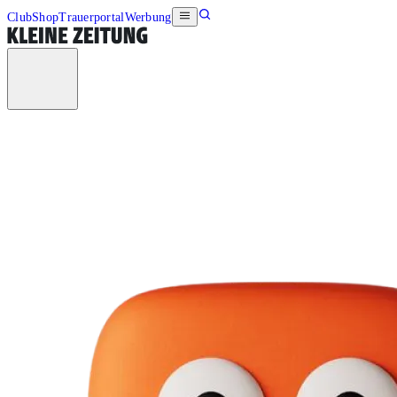
Club
Shop
Trauerportal
Werbung