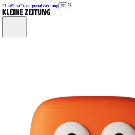
Club
Shop
Trauerportal
Werbung