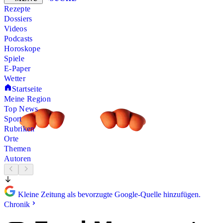
Rezepte
Dossiers
Videos
Podcasts
Horoskope
Spiele
E-Paper
Wetter
Startseite
Meine Region
Top News
Sport
Rubriken
Orte
Themen
Autoren
Kleine Zeitung als bevorzugte Google-Quelle hinzufügen.
Chronik