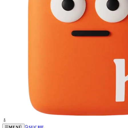
MENÜ
SUCHE