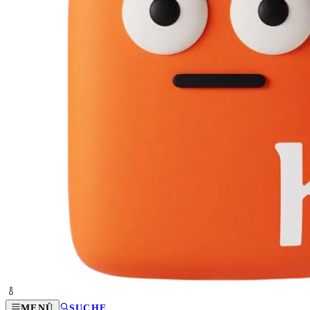
MENÜ
SUCHE