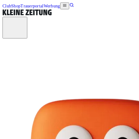
Club
Shop
Trauerportal
Werbung