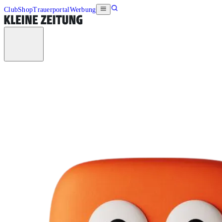
Club
Shop
Trauerportal
Werbung