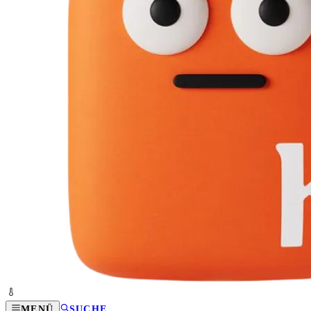
MENÜ
SUCHE