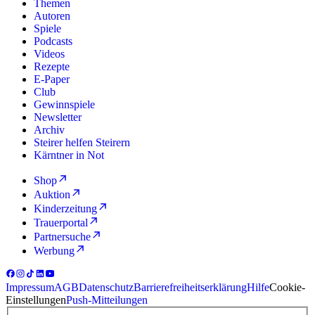
Themen
Autoren
Spiele
Podcasts
Videos
Rezepte
E-Paper
Club
Gewinnspiele
Newsletter
Archiv
Steirer helfen Steirern
Kärntner in Not
Shop
Auktion
Kinderzeitung
Trauerportal
Partnersuche
Werbung
Impressum
AGB
Datenschutz
Barrierefreiheitserklärung
Hilfe
Cookie-
Einstellungen
Push-Mitteilungen