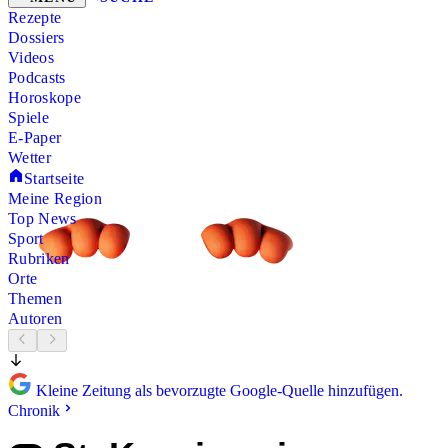
Rezepte
Dossiers
Videos
Podcasts
Horoskope
Spiele
E-Paper
Wetter
Startseite
Meine Region
Top News
Sport
Rubriken
Orte
Themen
Autoren
Kleine Zeitung als bevorzugte Google-Quelle hinzufügen.
Chronik