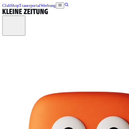
Club
Shop
Trauerportal
Werbung