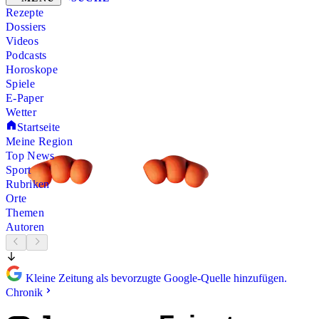
Rezepte
Dossiers
Videos
Podcasts
Horoskope
Spiele
E-Paper
Wetter
Startseite
Meine Region
Top News
Sport
Rubriken
Orte
Themen
Autoren
Kleine Zeitung als bevorzugte Google-Quelle hinzufügen.
Chronik