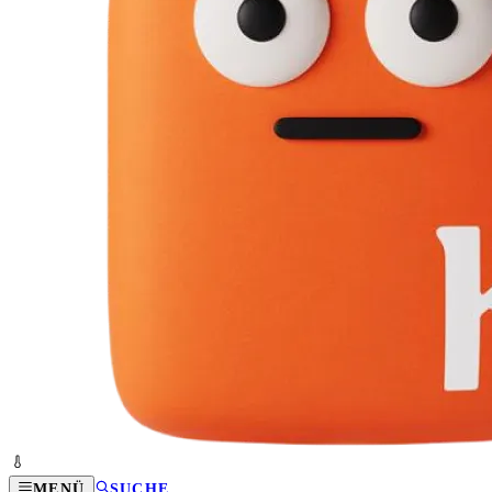
MENÜ
SUCHE