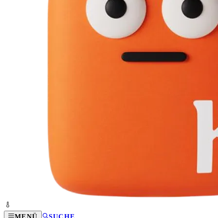
MENÜ
SUCHE