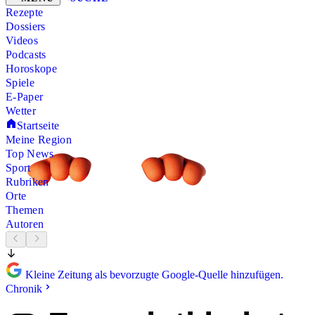
Rezepte
Dossiers
Videos
Podcasts
Horoskope
Spiele
E-Paper
Wetter
Startseite
Meine Region
Top News
Sport
Rubriken
Orte
Themen
Autoren
Kleine Zeitung als bevorzugte Google-Quelle hinzufügen.
Chronik