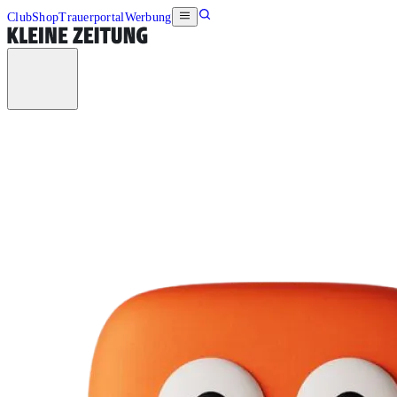
Club
Shop
Trauerportal
Werbung