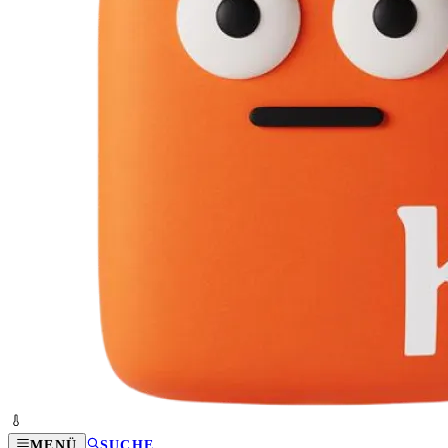
MENÜ
SUCHE