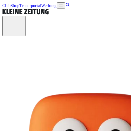
Club
Shop
Trauerportal
Werbung