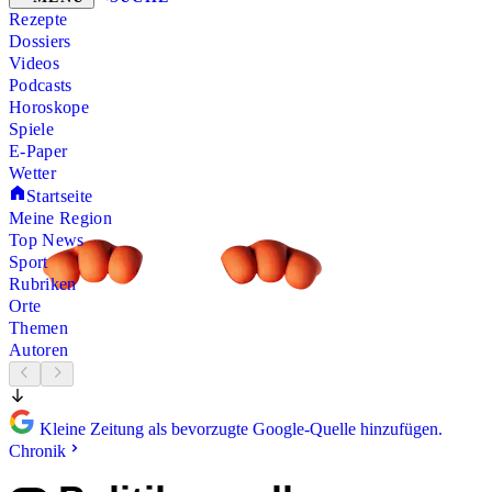
Rezepte
Dossiers
Videos
Podcasts
Horoskope
Spiele
E-Paper
Wetter
Startseite
Meine Region
Top News
Sport
Rubriken
Orte
Themen
Autoren
Kleine Zeitung als bevorzugte Google-Quelle hinzufügen.
Chronik