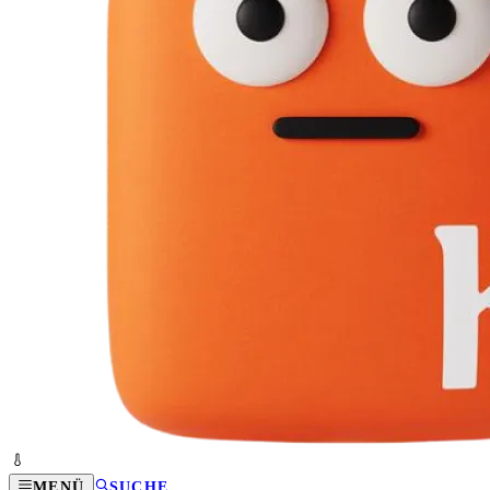
MENÜ
SUCHE