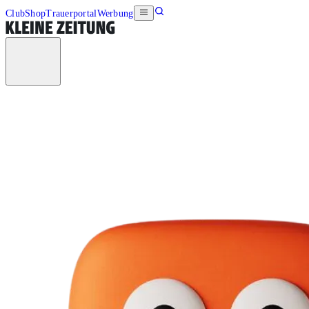
Club
Shop
Trauerportal
Werbung