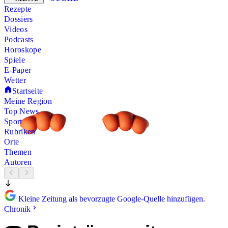
Rezepte
Dossiers
Videos
Podcasts
Horoskope
Spiele
E-Paper
Wetter
Startseite
Meine Region
Top News
Sport
Rubriken
Orte
Themen
Autoren
Kleine Zeitung als bevorzugte Google-Quelle hinzufügen.
Chronik