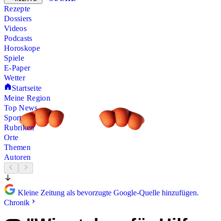
Rezepte
Dossiers
Videos
Podcasts
Horoskope
Spiele
E-Paper
Wetter
Startseite
Meine Region
Top News
Sport
Rubriken
Orte
Themen
Autoren
Kleine Zeitung als bevorzugte Google-Quelle hinzufügen.
Chronik