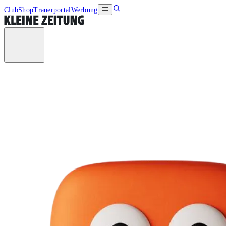
Club
Shop
Trauerportal
Werbung