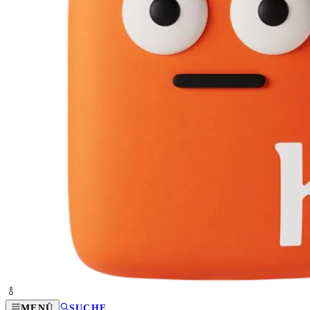
MENÜ
SUCHE