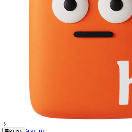
MENÜ
SUCHE