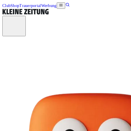
Club
Shop
Trauerportal
Werbung