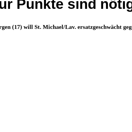
ur Punkte sind nöti
gen (17) will St. Michael/Lav. ersatzgeschwächt ge