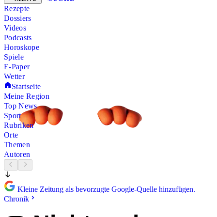
Rezepte
Dossiers
Videos
Podcasts
Horoskope
Spiele
E-Paper
Wetter
Startseite
Meine Region
Top News
Sport
Rubriken
Orte
Themen
Autoren
Kleine Zeitung als bevorzugte Google-Quelle hinzufügen.
Chronik