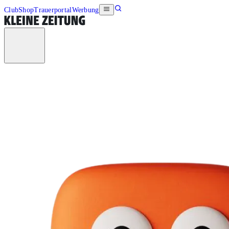
Club
Shop
Trauerportal
Werbung