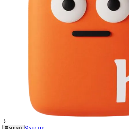
MENÜ
SUCHE