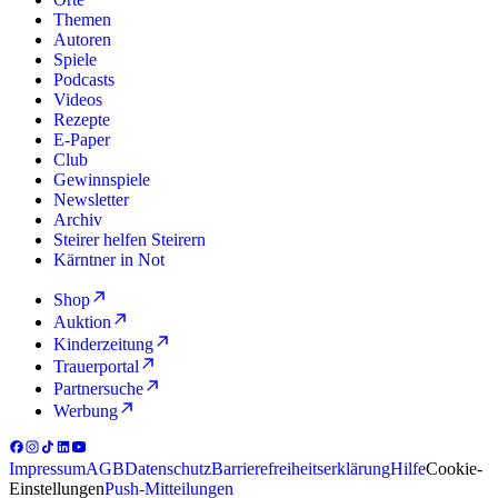
Themen
Autoren
Spiele
Podcasts
Videos
Rezepte
E-Paper
Club
Gewinnspiele
Newsletter
Archiv
Steirer helfen Steirern
Kärntner in Not
Shop
Auktion
Kinderzeitung
Trauerportal
Partnersuche
Werbung
Impressum
AGB
Datenschutz
Barrierefreiheitserklärung
Hilfe
Cookie-
Einstellungen
Push-Mitteilungen