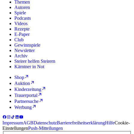
Themen
Autoren
Spiele
Podcasts
Videos
Rezepte
E-Paper
Club
Gewinnspiele
Newsletter
Archiv
Steirer helfen Steirern
Kärntner in Not
Shop
Auktion
Kinderzeitung
Trauerportal
Partnersuche
Werbung
Impressum
AGB
Datenschutz
Barrierefreiheitserklärung
Hilfe
Cookie-
Einstellungen
Push-Mitteilungen