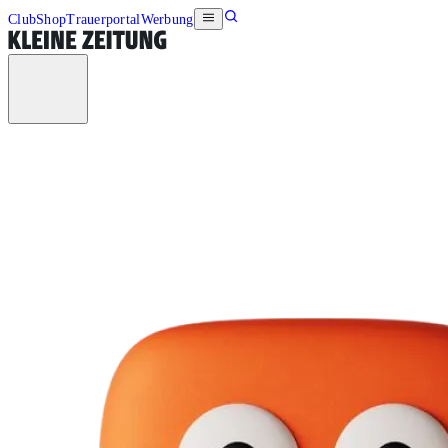
Club
Shop
Trauerportal
Werbung