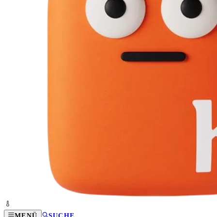
MENÜ
SUCHE