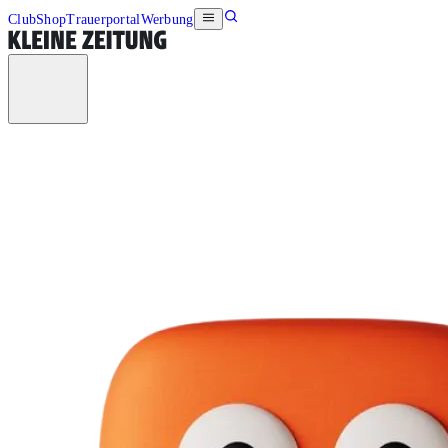
Club
Shop
Trauerportal
Werbung