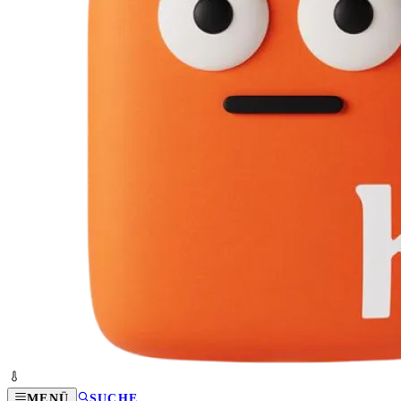
MENÜ
SUCHE