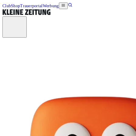
Club
Shop
Trauerportal
Werbung