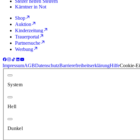
Steirer helfen Steirern
Kärntner in Not
Shop
Auktion
Kinderzeitung
Trauerportal
Partnersuche
Werbung
Impressum
AGB
Datenschutz
Barrierefreiheitserklärung
Hilfe
Cookie-Ei
System
Hell
Dunkel