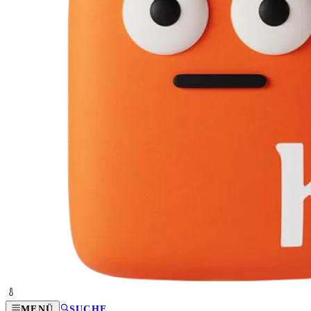
MENÜ
SUCHE