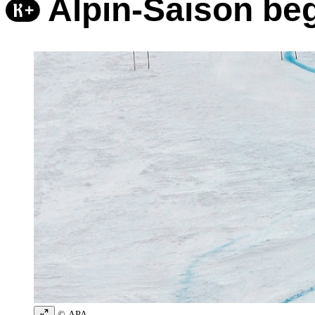
Alpin-Saison be
© APA