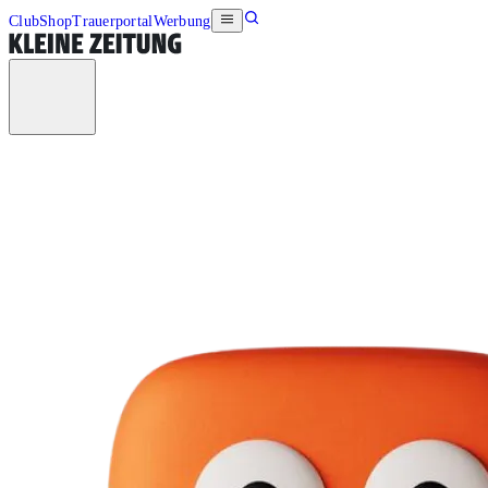
Club
Shop
Trauerportal
Werbung