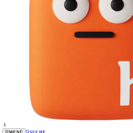
MENÜ
SUCHE