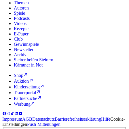
Themen
Autoren
Spiele
Podcasts
Videos
Rezepte
E-Paper
Club
Gewinnspiele
Newsletter
Archiv
Steirer helfen Steirern
Kärntner in Not
Shop
Auktion
Kinderzeitung
Trauerportal
Partnersuche
Werbung
Impressum
AGB
Datenschutz
Barrierefreiheitserklärung
Hilfe
Cookie-
Einstellungen
Push-Mitteilungen