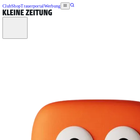
Club
Shop
Trauerportal
Werbung