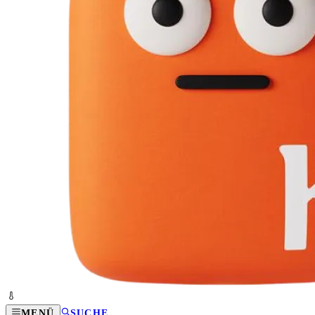
MENÜ
SUCHE