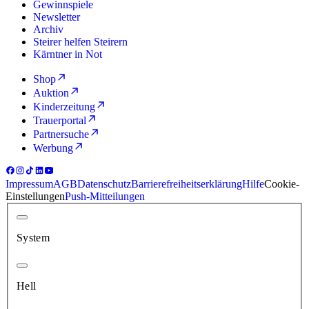
Gewinnspiele
Newsletter
Archiv
Steirer helfen Steirern
Kärntner in Not
Shop
Auktion
Kinderzeitung
Trauerportal
Partnersuche
Werbung
Impressum
AGB
Datenschutz
Barrierefreiheitserklärung
Hilfe
Cookie-
Einstellungen
Push-Mitteilungen
System
Hell