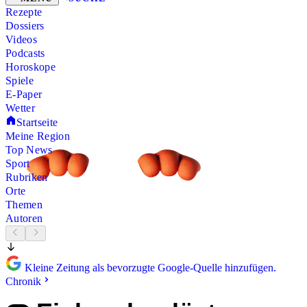
Rezepte
Dossiers
Videos
Podcasts
Horoskope
Spiele
E-Paper
Wetter
Startseite
Meine Region
Top News
Sport
Rubriken
Orte
Themen
Autoren
Kleine Zeitung als bevorzugte Google-Quelle hinzufügen.
Chronik