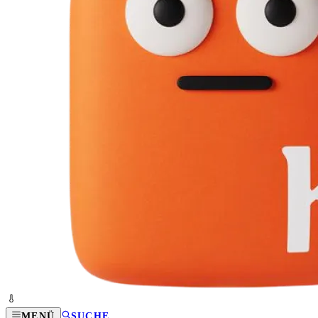
MENÜ
SUCHE