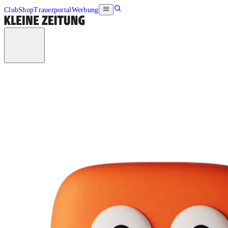
Club
Shop
Trauerportal
Werbung