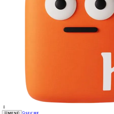
MENÜ
SUCHE