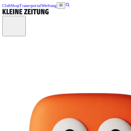
Club
Shop
Trauerportal
Werbung