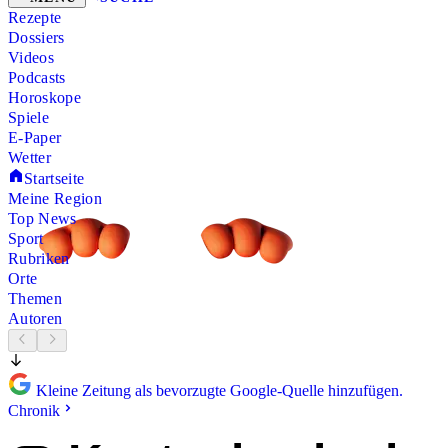
Rezepte
Dossiers
Videos
Podcasts
Horoskope
Spiele
E-Paper
Wetter
Startseite
Meine Region
Top News
Sport
Rubriken
Orte
Themen
Autoren
Kleine Zeitung als bevorzugte Google-Quelle hinzufügen.
Chronik