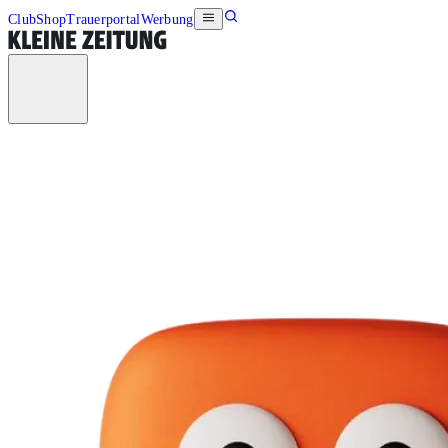
Club
Shop
Trauerportal
Werbung