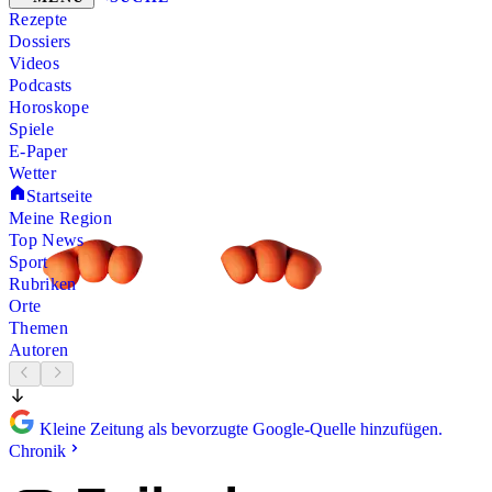
Rezepte
Dossiers
Videos
Podcasts
Horoskope
Spiele
E-Paper
Wetter
Startseite
Meine Region
Top News
Sport
Rubriken
Orte
Themen
Autoren
Kleine Zeitung als bevorzugte Google-Quelle hinzufügen.
Chronik