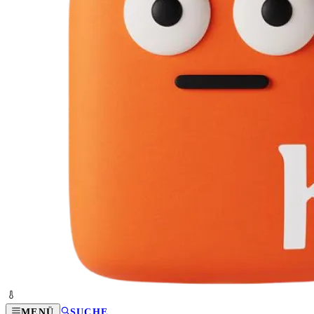
MENÜ
SUCHE