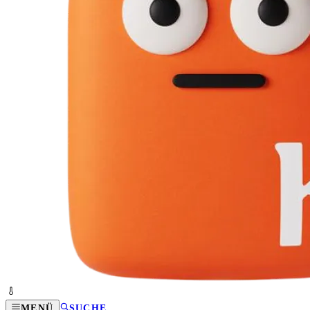
MENÜ
SUCHE