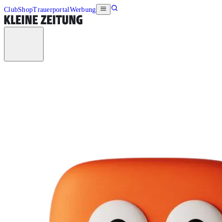
Club
Shop
Trauerportal
Werbung