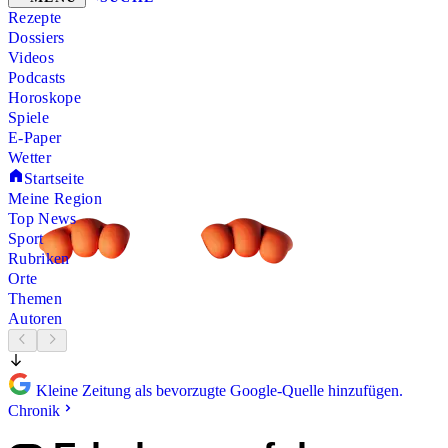
Rezepte
Dossiers
Videos
Podcasts
Horoskope
Spiele
E-Paper
Wetter
Startseite
Meine Region
Top News
Sport
Rubriken
Orte
Themen
Autoren
Kleine Zeitung als bevorzugte Google-Quelle hinzufügen.
Chronik