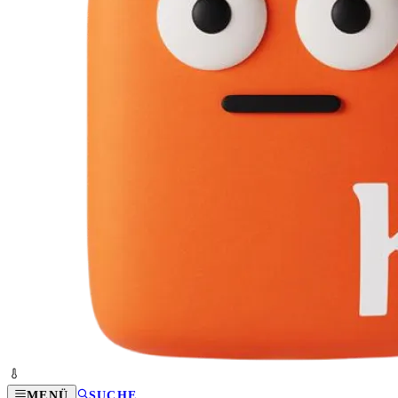
MENÜ
SUCHE