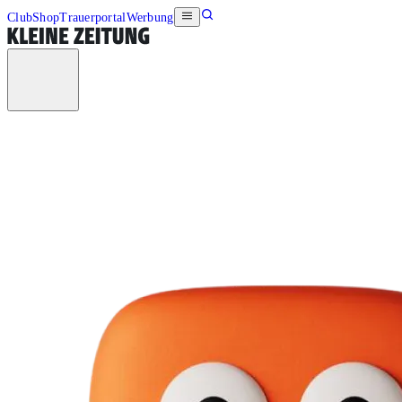
Club
Shop
Trauerportal
Werbung