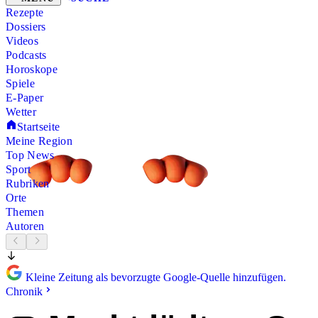
Rezepte
Dossiers
Videos
Podcasts
Horoskope
Spiele
E-Paper
Wetter
Startseite
Meine Region
Top News
Sport
Rubriken
Orte
Themen
Autoren
Kleine Zeitung als bevorzugte Google-Quelle hinzufügen.
Chronik