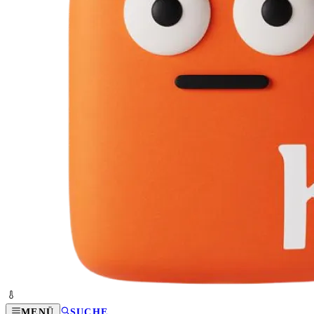
MENÜ
SUCHE