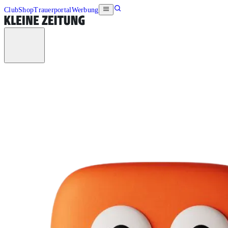
Club
Shop
Trauerportal
Werbung