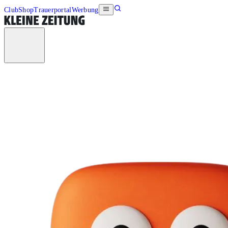
Club
Shop
Trauerportal
Werbung