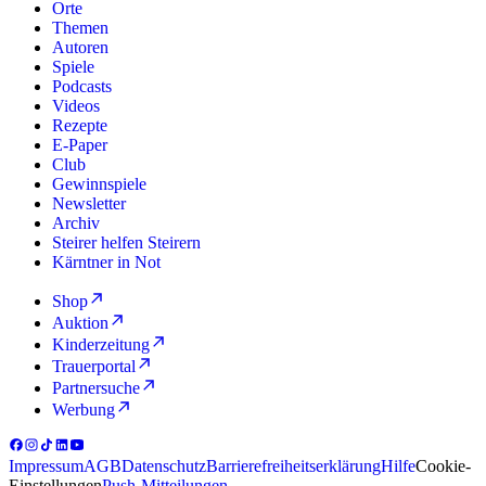
Orte
Themen
Autoren
Spiele
Podcasts
Videos
Rezepte
E-Paper
Club
Gewinnspiele
Newsletter
Archiv
Steirer helfen Steirern
Kärntner in Not
Shop
Auktion
Kinderzeitung
Trauerportal
Partnersuche
Werbung
Impressum
AGB
Datenschutz
Barrierefreiheitserklärung
Hilfe
Cookie-
Einstellungen
Push-Mitteilungen