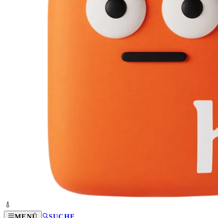
MENÜ
SUCHE