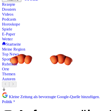
Rezepte
Dossiers
Videos
Podcasts
Horoskope
Spiele
E-Paper
Wetter
Startseite
Meine Region
Top News
Sport
Rubriken
Orte
Themen
Autoren
Kleine Zeitung als bevorzugte Google-Quelle hinzufügen.
Politik