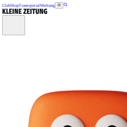
Club
Shop
Trauerportal
Werbung