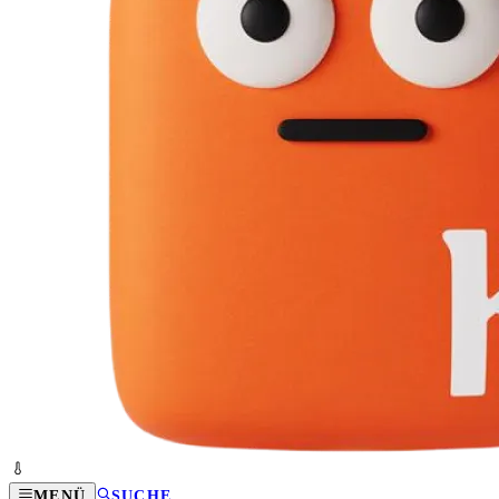
MENÜ
SUCHE