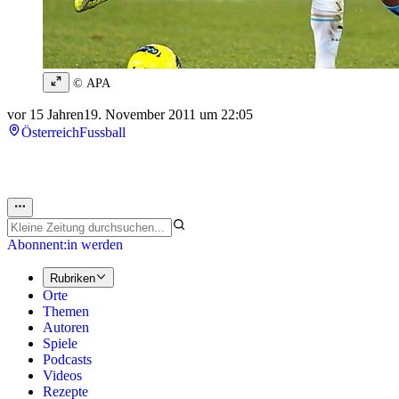
© APA
vor 15 Jahren
19. November 2011 um 22:05
Österreich
Fussball
Abonnent:in werden
Rubriken
Orte
Themen
Autoren
Spiele
Podcasts
Videos
Rezepte