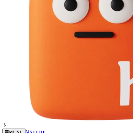
MENÜ
SUCHE