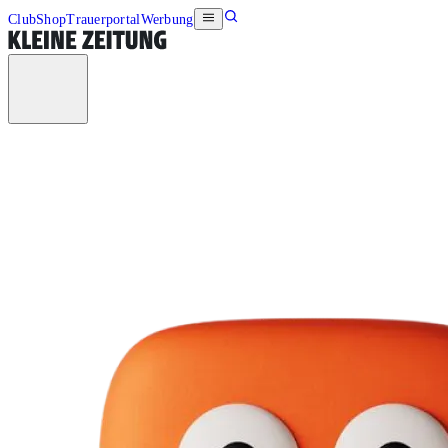
Club
Shop
Trauerportal
Werbung