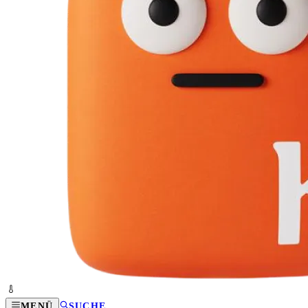
MENÜ
SUCHE