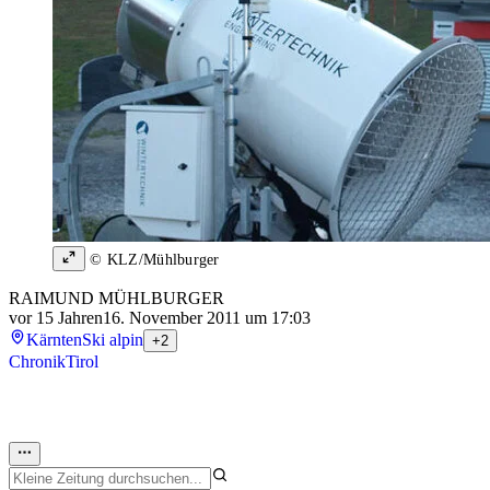
© KLZ/Mühlburger
RAIMUND MÜHLBURGER
vor 15 Jahren
16. November 2011 um 17:03
Kärnten
Ski alpin
+2
Chronik
Tirol