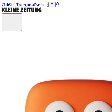
Club
Shop
Trauerportal
Werbung