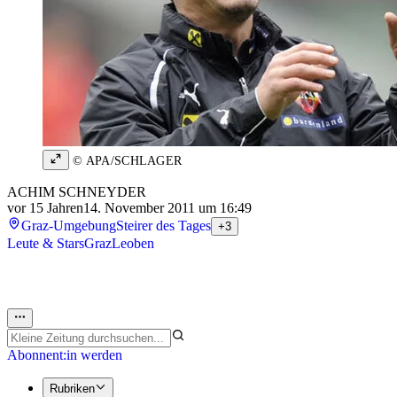
© APA/SCHLAGER
ACHIM SCHNEYDER
vor 15 Jahren
14. November 2011 um 16:49
Graz-Umgebung
Steirer des Tages
+3
Leute & Stars
Graz
Leoben
Abonnent:in werden
Rubriken