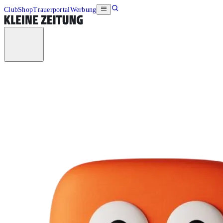
Club
Shop
Trauerportal
Werbung