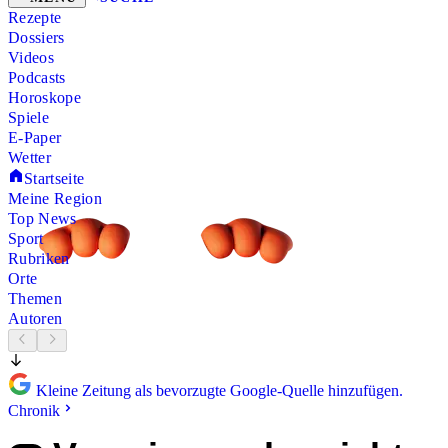
Rezepte
Dossiers
Videos
Podcasts
Horoskope
Spiele
E-Paper
Wetter
Startseite
Meine Region
Top News
Sport
Rubriken
Orte
Themen
Autoren
Kleine Zeitung als bevorzugte Google-Quelle hinzufügen.
Chronik