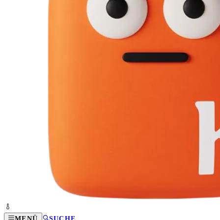
MENÜ
SUCHE