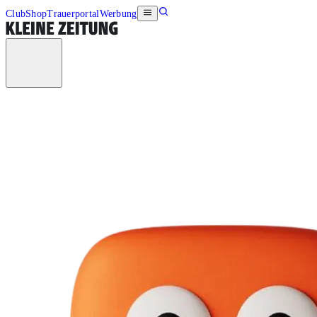
Club
Shop
Trauerportal
Werbung