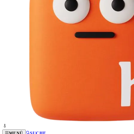
MENÜ
SUCHE