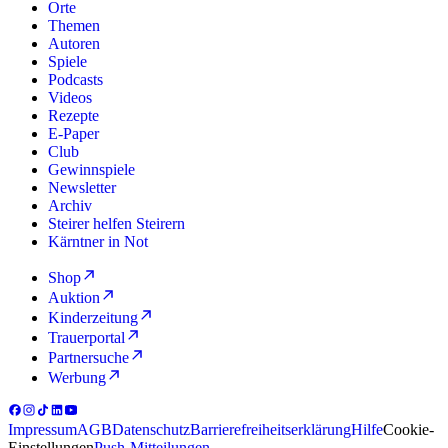
Orte
Themen
Autoren
Spiele
Podcasts
Videos
Rezepte
E-Paper
Club
Gewinnspiele
Newsletter
Archiv
Steirer helfen Steirern
Kärntner in Not
Shop
Auktion
Kinderzeitung
Trauerportal
Partnersuche
Werbung
Impressum
AGB
Datenschutz
Barrierefreiheitserklärung
Hilfe
Cookie-
Einstellungen
Push-Mitteilungen