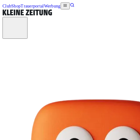
Club
Shop
Trauerportal
Werbung