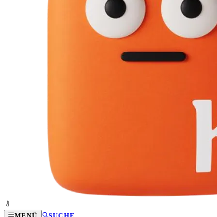
MENÜ
SUCHE