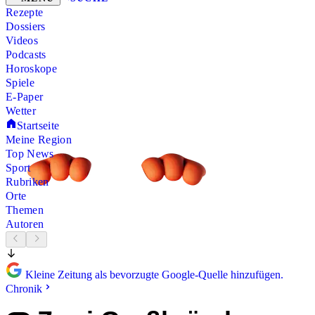
Rezepte
Dossiers
Videos
Podcasts
Horoskope
Spiele
E-Paper
Wetter
Startseite
Meine Region
Top News
Sport
Rubriken
Orte
Themen
Autoren
Kleine Zeitung als bevorzugte Google-Quelle hinzufügen.
Chronik