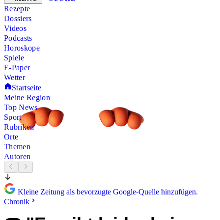
Rezepte
Dossiers
Videos
Podcasts
Horoskope
Spiele
E-Paper
Wetter
Startseite
Meine Region
Top News
Sport
Rubriken
Orte
Themen
Autoren
Kleine Zeitung als bevorzugte Google-Quelle hinzufügen.
Chronik