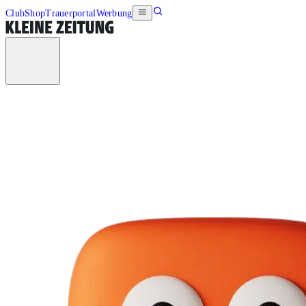
Club
Shop
Trauerportal
Werbung