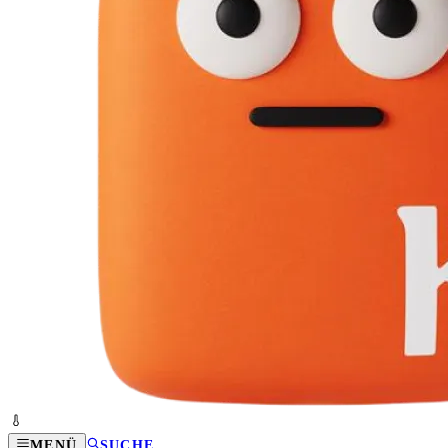
MENÜ
SUCHE