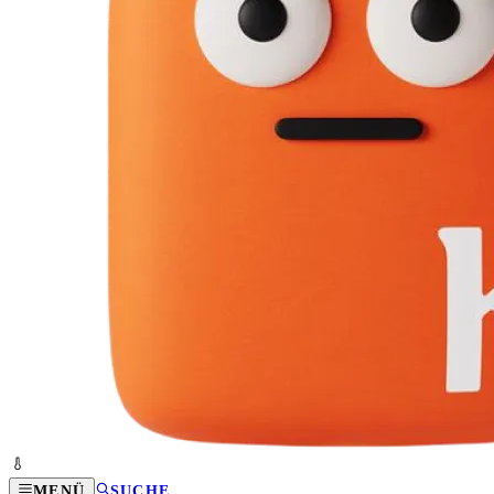
MENÜ
SUCHE