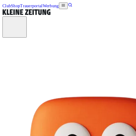
Club
Shop
Trauerportal
Werbung