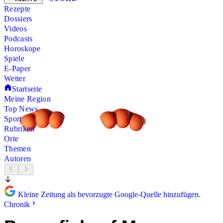
Rezepte
Dossiers
Videos
Podcasts
Horoskope
Spiele
E-Paper
Wetter
Startseite
Meine Region
Top News
Sport
Rubriken
Orte
Themen
Autoren
Kleine Zeitung als bevorzugte Google-Quelle hinzufügen.
Chronik