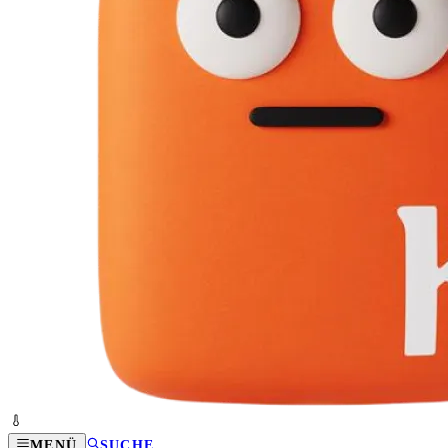
MENÜ
SUCHE