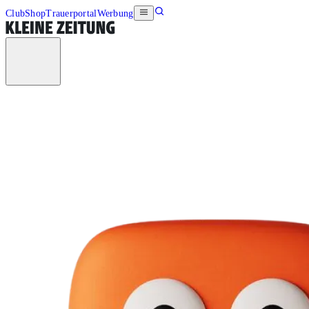
Club
Shop
Trauerportal
Werbung