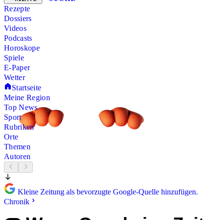
Rezepte
Dossiers
Videos
Podcasts
Horoskope
Spiele
E-Paper
Wetter
Startseite
Meine Region
Top News
Sport
Rubriken
Orte
Themen
Autoren
Kleine Zeitung als bevorzugte Google-Quelle hinzufügen.
Chronik