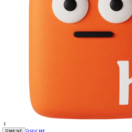
MENÜ
SUCHE