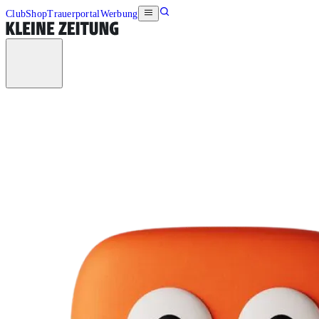
Club
Shop
Trauerportal
Werbung