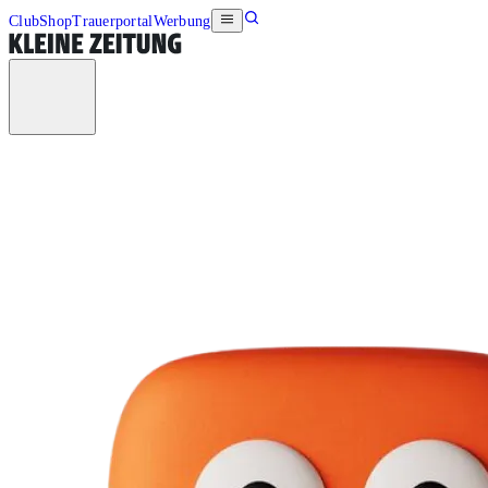
Club
Shop
Trauerportal
Werbung