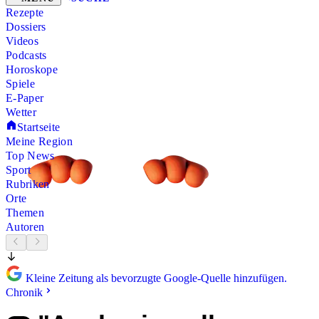
Rezepte
Dossiers
Videos
Podcasts
Horoskope
Spiele
E-Paper
Wetter
Startseite
Meine Region
Top News
Sport
Rubriken
Orte
Themen
Autoren
Kleine Zeitung als bevorzugte Google-Quelle hinzufügen.
Chronik