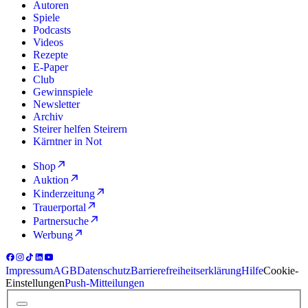
Autoren
Spiele
Podcasts
Videos
Rezepte
E-Paper
Club
Gewinnspiele
Newsletter
Archiv
Steirer helfen Steirern
Kärntner in Not
Shop
Auktion
Kinderzeitung
Trauerportal
Partnersuche
Werbung
Impressum
AGB
Datenschutz
Barrierefreiheitserklärung
Hilfe
Cookie-
Einstellungen
Push-Mitteilungen