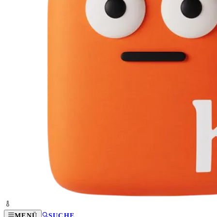
MENÜ
SUCHE