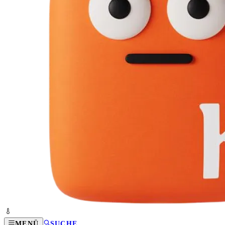
MENÜ
SUCHE