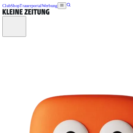
Club
Shop
Trauerportal
Werbung