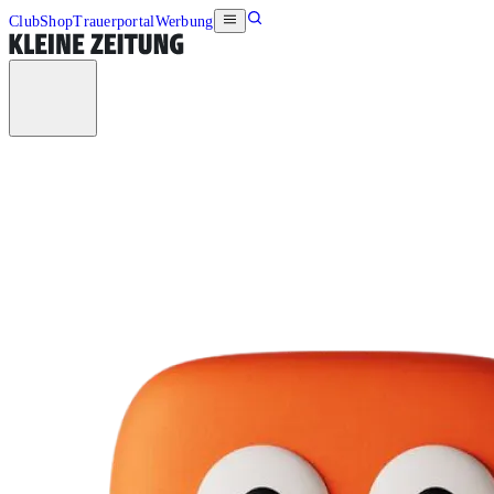
Club
Shop
Trauerportal
Werbung