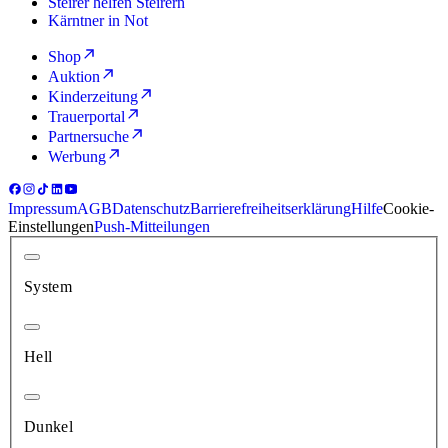
Steirer helfen Steirern
Kärntner in Not
Shop
Auktion
Kinderzeitung
Trauerportal
Partnersuche
Werbung
Impressum
AGB
Datenschutz
Barrierefreiheitserklärung
Hilfe
Cookie-
Einstellungen
Push-Mitteilungen
System
Hell
Dunkel