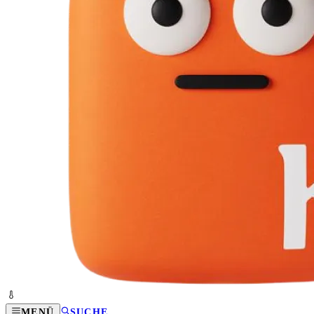
MENÜ
SUCHE