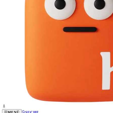
MENÜ
SUCHE