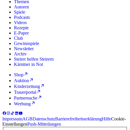
Themen
Autoren
Spiele
Podcasts
Videos
Rezepte
E-Paper
Club
Gewinnspiele
Newsletter
Archiv
Steirer helfen Steirern
Kärntner in Not
Shop
Auktion
Kinderzeitung
Trauerportal
Partnersuche
Werbung
Impressum
AGB
Datenschutz
Barrierefreiheitserklärung
Hilfe
Cookie-
Einstellungen
Push-Mitteilungen